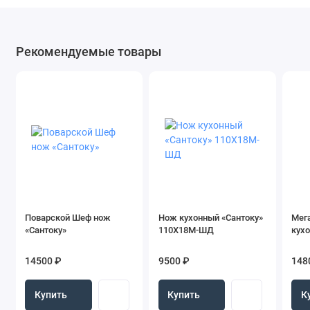
Рекомендуемые товары
Поварской Шеф нож
Нож кухонный «Сантоку»
Мег
«Сантоку»
110Х18М-ШД
кух
14500 ₽
9500 ₽
148
Купить
Купить
К