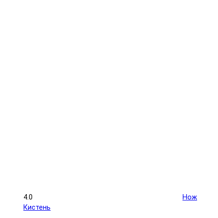
4.0
Нож
Кистень