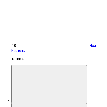
4.0
Нож
Кистень
10100 ₽