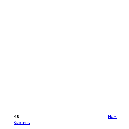
4.0
Нож
Кистень