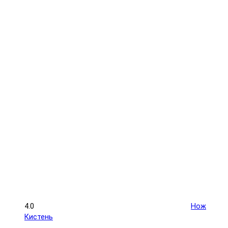
4.0
Нож
Кистень