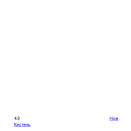
4.0
Нож
Кистень