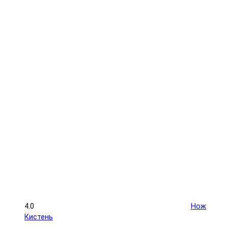
4.0
Нож
Кистень