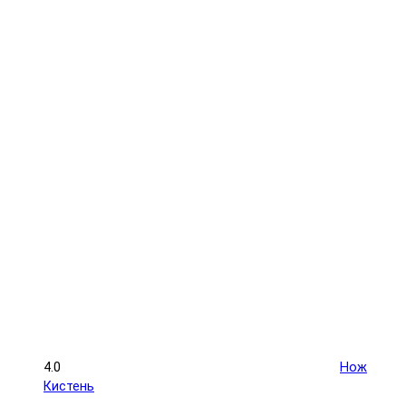
4.0
Нож
Кистень