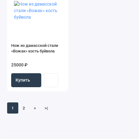
Нож из дамасской стали
«Вожак» кость буйвола
25000 ₽
Купить
1
2
>
>|