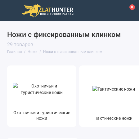
0
Ножи с фиксированным клинком
Складные ножи
29 товаров
Кухонные ножи
Главная
Ножи
Ножи с фиксированным клинком
Ножи с фиксированным клинком
Ножи по сталям
Показать все
Охотничьи и туристические
ножи
Тактические ножи