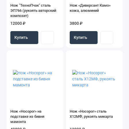
Нож "ТехноПчак" сталь
Нож «Диверсант Камо»
ЭП766 (рукоять авторский
кожа, алюминий
композит)
12000 ₽
3800 ₽
Купить
Купить
Нож «Носорог» на
Нож «Носорог» сталь
подставке из бивня
Х12МФ, рукоять микарта
мамонта