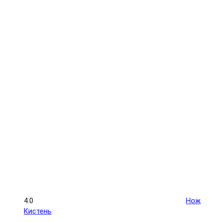
4.0
Нож
Кистень