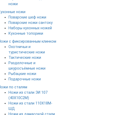
ножи
Кухонные ножи
Поварские шеф ножи
Поварские ножи сантоку
Наборы кухонных ножей
Кухонные топорики
Ножи с фиксированным клинком
Охотничьи и
туристические ножи
Тактические ножи
Разделочные и
шкуросъёмные ножи
Рыбацкие ножи
Подарочные ножи
Ножи по сталям
Ножи из стали ЭИ 107
(40Х10С2М)
Ножи из стали 110Х18М-
ШД
Ножи из дамасской стали