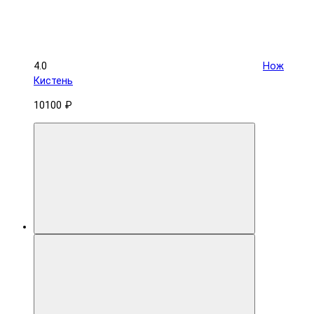
4.0
Нож
Кистень
10100 ₽