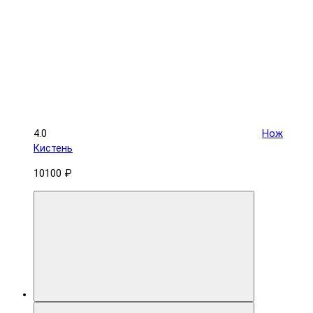
4.0
Нож
Кистень
10100 ₽