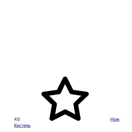
4.0
Нож
Кистень