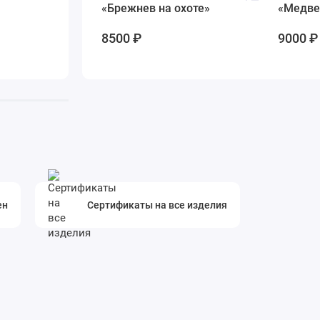
«Брежнев на охоте»
«Медве
Нож Кистень
8500 ₽
9000 ₽
10100 ₽
ен
Сертификаты на все изделия