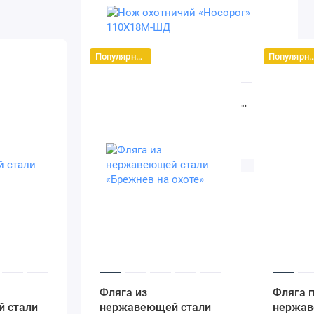
Популярный
Популяр
Нож охотничий «Носорог»
110Х18М-ШД
12500 ₽
4.0
Популярный
Фляга из
Фляга 
 стали
нержавеющей стали
нержав