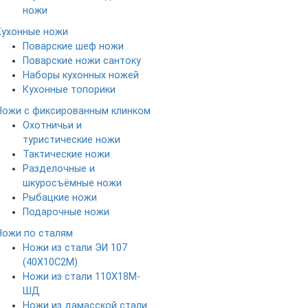
ножи
Кухонные ножи
Поварские шеф ножи
Поварские ножи сантоку
Наборы кухонных ножей
Кухонные топорики
Ножи с фиксированным клинком
Охотничьи и
туристические ножи
Тактические ножи
Разделочные и
шкуросъёмные ножи
Рыбацкие ножи
Подарочные ножи
Ножи по сталям
Ножи из стали ЭИ 107
(40Х10С2М)
Ножи из стали 110Х18М-
ШД
Ножи из дамасской стали