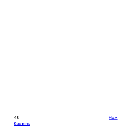
4.0
Нож
Кистень